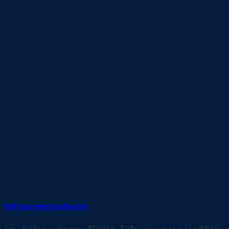
รับทำธงมาตรฐานระดับสากล