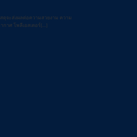
ะวัสดุจะส่งผลต่อความสวยงาม ความ
กาศ โพลีเอสเตอร์[...]