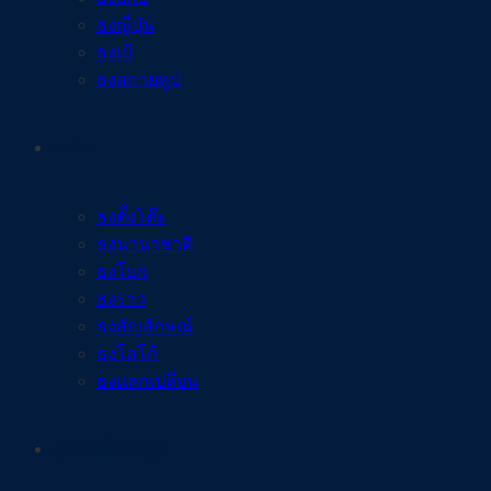
ธงญี่ปุ่น
ธงเป้
ธงสกายทูป
ธงผ้า
ธงตั้งโต๊ะ
ธงนานาชาติ
ธงโบก
ธงราว
ธงสัญลักษณ์
ธงโลโก้
ธงแลกเปลี่ยน
อุปกรณ์ออกบูธ