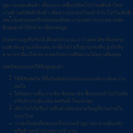
บูธงานแสดงสินค้า เพื่อประกาศชื่อบริษัทโปรโมตสินค้าใหม่
งานอีเวนต์เปิดตัวสินค้า เพิ่มความน่าสนใจหน้าร้าน โปรโมชั่นพิ
ป้ายธงหน้าร้าน
เศษ แจ้งส่วนลดหรือข้อเสนอพิเศษ งานเทศกาลและตลาดนัด
ดึงดูดลูกค้าให้เข้ามาเยี่ยมชมบูธ
ด้วยความสูงที่ปรับได้ ตั้งแต่ประมาณ 2–5 เมตร มีขาตั้งหลาย
แบคดรอป
แบบ เช่น ฐานเหล็กแผ่น, ขาตั้งไขว้ หรือฐานแทงดิน ธุรกิจจึง
สามารถเลือกให้เหมาะสมกับสถานที่จัดงานได้อย่างยืดหยุ่น
เทคนิคออกแบบให้ดึงดูดลูกค้า
ผลงาน
ใช้สีสันสดใส ที่สื่อถึงอัตลักษณ์ของแบรนด์กระตุ้นความ
สนใจ
ใส่ข้อความสั้น กระชับ ชัดเจน เช่น ชื่อแบรนด์ โปรโมชั่น
หรือคำกระตุ้น เช่น ลดทันที, ใหม่ล่าสุด
ติดต่อเรา
เลือกโลโก้หรือภาพสินค้าเด่น ขนาดใหญ่ที่อ่านง่ายใน
ระยะไกล
วางธงในจุดที่คนมองเห็นก่อนเข้าบูธ เช่น ทางเดินหลัก
หรือด้านหน้าประตูทางเข้างาน