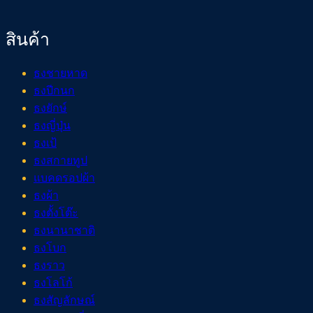
สินค้า
ธงชายหาด
ธงปีกนก
ธงยักษ์
ธงญี่ปุ่น
ธงเป้
ธงสกายทูป
แบคดรอปผ้า
ธงผ้า
ธงตั้งโต๊ะ
ธงนานาชาติ
ธงโบก
ธงราว
ธงโลโก้
ธงสัญลักษณ์