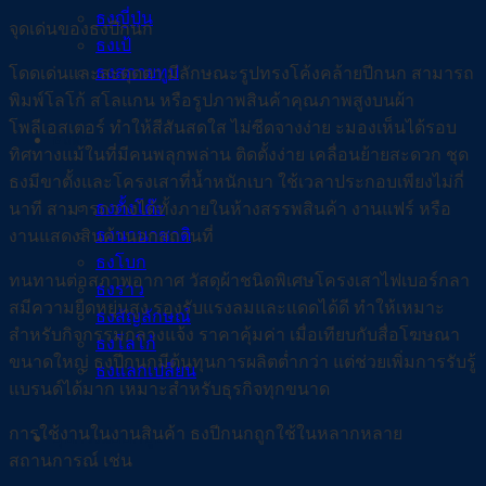
ธงญี่ปุ่น
จุดเด่นของธงปีกนก
ธงเป้
ธงสกายทูป
โดดเด่นและสะดุดตา มีลักษณะรูปทรงโค้งคล้ายปีกนก สามารถ
พิมพ์โลโก้ สโลแกน หรือรูปภาพสินค้าคุณภาพสูงบนผ้า
โพลีเอสเตอร์ ทำให้สีสันสดใส ไม่ซีดจางง่าย ะมองเห็นได้รอบ
ธงผ้า
ทิศทางแม้ในที่มีคนพลุกพล่าน ติดตั้งง่าย เคลื่อนย้ายสะดวก ชุด
ธงมีขาตั้งและโครงเสาที่น้ำหนักเบา ใช้เวลาประกอบเพียงไม่กี่
ธงตั้งโต๊ะ
นาที สามารถวางได้ทั้งภายในห้างสรรพสินค้า งานแฟร์ หรือ
ธงนานาชาติ
งานแสดงสินค้านอกสถานที่
ธงโบก
ทนทานต่อสภาพอากาศ วัสดุผ้าชนิดพิเศษโครงเสาไฟเบอร์กลา
ธงราว
สมีความยืดหยุ่นสูง รองรับแรงลมและแดดได้ดี ทำให้เหมาะ
ธงสัญลักษณ์
สำหรับกิจกรรมกลางแจ้ง ราคาคุ้มค่า เมื่อเทียบกับสื่อโฆษณา
ธงโลโก้
ขนาดใหญ่ ธงปีกนกมีต้นทุนการผลิตต่ำกว่า แต่ช่วยเพิ่มการรับรู้
ธงแลกเปลี่ยน
แบรนด์ได้มาก เหมาะสำหรับธุรกิจทุกขนาด
การใช้งานในงานสินค้า ธงปีกนกถูกใช้ในหลากหลาย
อุปกรณ์ออกบูธ
สถานการณ์ เช่น