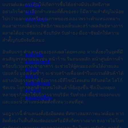
แบรนด์และกระตุ้นให้เกิดการซื้อได้อย่างมีประสิทธิภาพ
ธงญี่ปุ่น
อย่างไรก็ตาม เลือกตำแหน่งที่ตั้งของธง ก็มีความสำคัญไม่น้อย
ธงเป้
ไปกว่าออกแบบหรือคุณภาพของธงเอง เพราะตำแหน่งเหมาะ
ธงสกายทูป
สมสามารถเพิ่มประสิทธิภาพมองเห็นและสร้างผลลัพธ์ทางการ
ตลาดได้อย่างชัดเจน ซึ่งบริษัท รับทำธง มืออาชีพมักให้ความ
ธงผ้า
สำคัญกับปัจจัยนี้เสมอ
อันดับแรก ตำแหน่งของธงส่งผลโดยตรงต่อ หากตั้งธงในจุดที่มี
ธงตั้งโต๊ะ
คนสัญจรหนาแน่น เช่น หน้าร้าน ริมถนนหลัก หน้าศูนย์การค้า
ธงนานาชาติ
หรือบริเวณทางเข้าอาคาร จะช่วยให้ผู้คนมองเห็นได้ง่ายและ
ธงโบก
บ่อยครั้ง มองเห็นซ้ำๆ จะช่วยสร้างเพื่อจดจำในแบรนด์สินค้าได้
ธงราว
อย่างเป็นธรรมชาติ ยิ่งหากธงมีดีไซน์โดดเด่น สีสันสดใส โลโก้
ธงสัญลักษณ์
ชัดเจน โอกาสลูกค้าจะสนใจสินค้าก็ยิ่งสูงขึ้น ซึ่งเป็นเหตุผล
ธงโลโก้
หลายธุรกิจมักใช้บริการจากบริษัท รับทำธง เพื่อช่วยออกแบบ
ธงแลกเปลี่ยน
และแนะนำตำแหน่งติดตั้งที่เหมาะสมที่สุด
นอกจากนี้ ตำแหน่งตั้งยังมีผลต่อ ทิศทางลมสภาพแวดล้อม หาก
อุปกรณ์ออกบูธ
ติดตั้งธงในพื้นที่ลมพัดอ่อนหรือมีสิ่งกีดขวางมาก ธงอาจไม่โบก
สะบัดอย่างสวยงาม ขาดความน่าสนใจ ในทางกลับกัน หากตั้ง