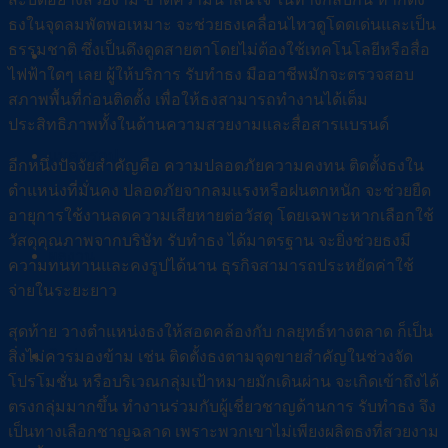
ธงในจุดลมพัดพอเหมาะ จะช่วยธงเคลื่อนไหวดูโดดเด่นและเป็น
ธรรมชาติ ซึ่งเป็นดึงดูดสายตาโดยไม่ต้องใช้เทคโนโลยีหรือสื่อ
ป้ายธงหน้าร้าน
ไฟฟ้าใดๆ เลย ผู้ให้บริการ รับทำธง มืออาชีพมักจะตรวจสอบ
สภาพพื้นที่ก่อนติดตั้ง เพื่อให้ธงสามารถทำงานได้เต็ม
ประสิทธิภาพทั้งในด้านความสวยงามและสื่อสารแบรนด์
แบคดรอป
อีกหนึ่งปัจจัยสำคัญคือ ความปลอดภัยความคงทน ติดตั้งธงใน
ตำแหน่งที่มั่นคง ปลอดภัยจากลมแรงหรือฝนตกหนัก จะช่วยยืด
อายุการใช้งานลดความเสียหายต่อวัสดุ โดยเฉพาะหากเลือกใช้
วัสดุคุณภาพจากบริษัท รับทำธง ได้มาตรฐาน จะยิ่งช่วยธงมี
ผลงาน
ความทนทานและคงรูปได้นาน ธุรกิจสามารถประหยัดค่าใช้
จ่ายในระยะยาว
สุดท้าย วางตำแหน่งธงให้สอดคล้องกับ กลยุทธ์ทางตลาด ก็เป็น
ติดต่อเรา
สิ่งไม่ควรมองข้าม เช่น ติดตั้งธงตามจุดขายสำคัญในช่วงจัด
โปรโมชั่น หรือบริเวณกลุ่มเป้าหมายมักเดินผ่าน จะเกิดเข้าถึงได้
ตรงกลุ่มมากขึ้น ทำงานร่วมกับผู้เชี่ยวชาญด้านการ รับทำธง จึง
เป็นทางเลือกชาญฉลาด เพราะพวกเขาไม่เพียงผลิตธงที่สวยงาม