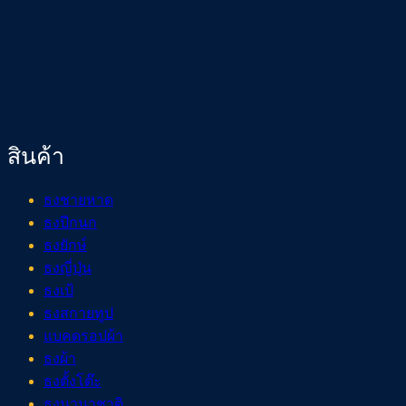
สินค้า
ธงชายหาด
ธงปีกนก
ธงยักษ์
ธงญี่ปุ่น
ธงเป้
ธงสกายทูป
แบคดรอปผ้า
ธงผ้า
ธงตั้งโต๊ะ
ธงนานาชาติ