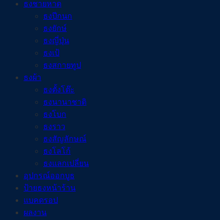
ธงชายหาด
ธงปีกนก
ธงยักษ์
ธงญี่ปุ่น
ธงเป้
ธงสกายทูป
ธงผ้า
ธงตั้งโต๊ะ
ธงนานาชาติ
ธงโบก
ธงราว
ธงสัญลักษณ์
ธงโลโก้
ธงแลกเปลี่ยน
อุปกรณ์ออกบูธ
ป้ายธงหน้าร้าน
แบคดรอป
ผลงาน