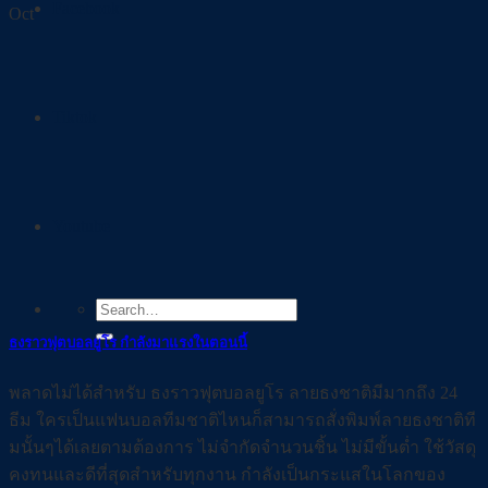
Facebook
Oct
Tiktok
Youtube
ธงราวฟุตบอลยูโร กำลังมาแรงในตอนนี้
พลาดไม่ได้สำหรับ ธงราวฟุตบอลยูโร ลายธงชาติมีมากถึง 24
ธีม ใครเป็นแฟนบอลทีมชาติไหนก็สามารถสั่งพิมพ์ลายธงชาติที
มนั้นๆได้เลยตามต้องการ ไม่จำกัดจำนวนชิ้น ไม่มีขั้นต่ำ ใช้วัสดุ
คงทนและดีที่สุดสำหรับทุกงาน กำลังเป็นกระแสในโลกของ