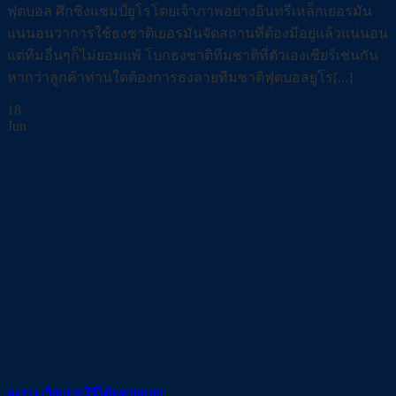
ฟุตบอล ศึกชิงแชมป์ยูโรโดยเจ้าภาพอย่างอินทรีเหล็กเยอรมัน
แน่นอนว่าการใช้ธงชาติเยอรมันจัดสถานที่ต้องมีอยู่แล้วแน่นอน
แต่ทีมอื่นๆก็ไม่ยอมแพ้ โบกธงชาติทีมชาติที่ตัวเองเชียร์เช่นกัน
หากว่าลูกค้าท่านใดต้องการธงลายทีมชาติฟุตบอลยูโร[...]
18
Jun
ธงราว เรียบง่ายใช้ได้หลายแบบ