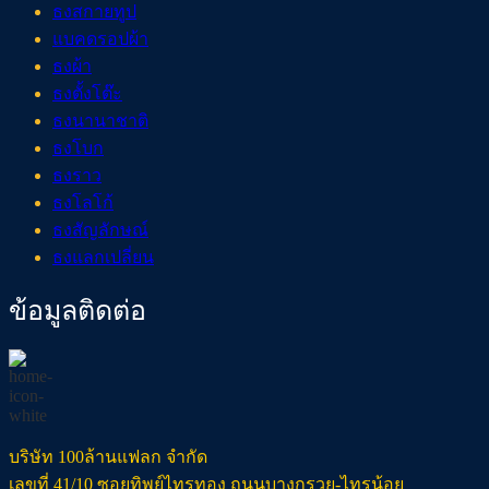
ธงสกายทูป
แบคดรอปผ้า
ธงผ้า
ธงตั้งโต๊ะ
ธงนานาชาติ
ธงโบก
ธงราว
ธงโลโก้
ธงสัญลักษณ์
ธงแลกเปลี่ยน
ข้อมูลติดต่อ
บริษัท 100ล้านแฟลก จำกัด
เลขที่ 41/10 ซอยทิพย์ไทรทอง ถนนบางกรวย-ไทรน้อย