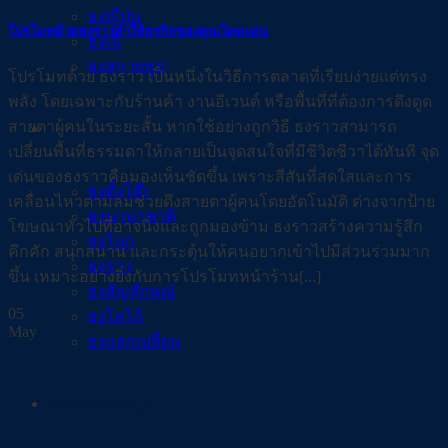
ธงญี่ปุ่น
โปรโมทด้วยธงราวทำให้ธุรกิจของคุณโดดเด่น
ธงเป้
ธงสกายทูป
โปรโมทด้วย ธงราว เป็นหนึ่งในวิธีการตลาดที่เรียบง่ายแต่ทรง
พลัง โดยเฉพาะกับร้านค้า งานอีเวนต์ หรือพื้นที่ที่ต้องการดึงดูด
สายตาผู้คนในระยะสั้น หากใช้อย่างถูกวิธี ธงราวสามารถ
ธงผ้า
เปลี่ยนพื้นที่ธรรมดาให้กลายเป็นจุดสนใจที่มีชีวิตชีวาได้ทันที จุด
เด่นของธงราวคือมองเห็นชัดขึ้น เพราะสีสันที่สดใสและการ
ธงตั้งโต๊ะ
เคลื่อนไหวตามลมช่วยดึงสายตาผู้คนโดยอัตโนมัติ ต่างจากป้าย
ธงนานาชาติ
โฆษณาทั่วไปที่อาจนิ่งและถูกมองข้าม ธงราวสร้างความรู้สึก
ธงโบก
คึกคัก สนุกสนาน และกระตุ้นให้คนอยากเข้าไปมีส่วนร่วมมาก
ธงราว
ขึ้น เหมาะอย่างยิ่งกับการโปรโมทหน้าร้าน[...]
ธงสัญลักษณ์
05
ธงโลโก้
May
ธงแลกเปลี่ยน
อุปกรณ์ออกบูธ