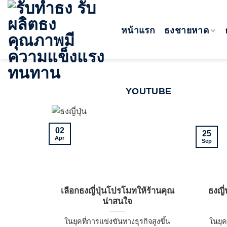
Skip
to
หน้าแรก
ธงชายหาด
content
YOUTUBE
02
25
Apr
Sep
เลือกธงญี่ปุ่นโปรโมทให้ร้านคุณ
ธงญี
น่าสนใจ
ในยุคที่การแข่งขันทางธุรกิจสูงขึ้น
ในยุค