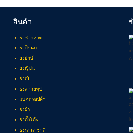
สินค้า
ข
ธงชายหาด
ธงปีกนก
ธงยักษ์
ธงญี่ปุ่น
ธงเป้
ธงสกายทูป
แบคดรอปผ้า
ธงผ้า
ธงตั้งโต๊ะ
ธงนานาชาติ