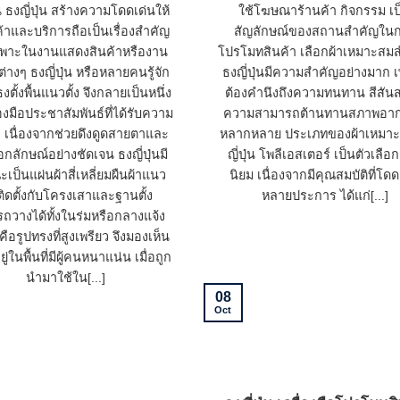
น ธงญี่ปุ่น สร้างความโดดเด่นให้
ใช้โฆษณาร้านค้า กิจกรรม เป
ค้าและบริการถือเป็นเรื่องสำคัญ
สัญลักษณ์ของสถานสำคัญใน
พาะในงานแสดงสินค้าหรืองาน
โปรโมทสินค้า เลือกผ้าเหมาะสม
ต่างๆ ธงญี่ปุ่น หรือหลายคนรู้จัก
ธงญี่ปุ่นมีความสำคัญอย่างมาก 
ธงตั้งพื้นแนวตั้ง จึงกลายเป็นหนึ่ง
ต้องคำนึงถึงความทนทาน สีสัน
องมือประชาสัมพันธ์ที่ได้รับความ
ความสามารถต้านทานสภาพอากา
ง เนื่องจากช่วยดึงดูดสายตาและ
หลากหลาย ประเภทของผ้าเหมาะ
อกลักษณ์อย่างชัดเจน ธงญี่ปุ่นมี
ญี่ปุ่น โพลีเอสเตอร์ เป็นตัวเลื
เป็นแผ่นผ้าสี่เหลี่ยมผืนผ้าแนว
นิยม เนื่องจากมีคุณสมบัติที่โดด
ง ติดตั้งกับโครงเสาและฐานตั้ง
หลายประการ ได้แก่[...]
ถวางได้ทั้งในร่มหรือกลางแจ้ง
คือรูปทรงที่สูงเพรียว จึงมองเห็น
ยู่ในพื้นที่มีผู้คนหนาแน่น เมื่อถูก
นำมาใช้ใน[...]
08
Oct