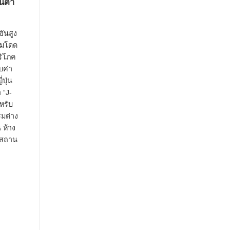
ินค้า
ันสูง
วามโดด
ริโภค
ับค่า
ปุ่น
 “J-
ำหรับ
รมต่าง
 ห้าง
ะสถาน